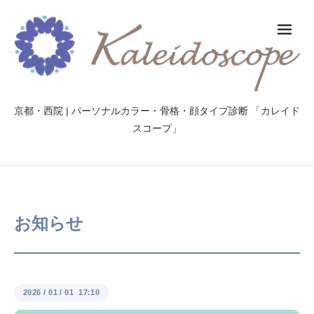
メ
京都・西院 | パーソナルカラー・骨格・顔タイプ診断 「カレイド
スコープ」
お知らせ
2026
/
01
/
01 17:10