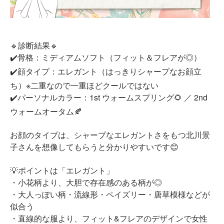
🔹診断結果🔹
✔️骨格：ミディアムソフト（フィット＆フレアが◎）
✔️顔タイプ：エレガント（はっきりシャープなお顔立
ち）※二重なので一重ほどクールではない
✔️パーソナルカラー：1st ウォームスプリング🌻 ／ 2nd
ウォームオータム🍂
お顔のタイプは、シャープなエレガントさをもつ北川景
子さんを想像してもらうと分かりやすいです😊
💡ポイントは「エレガント」
・小花柄より、大胆で存在感のある柄が◎
・大人っぽい柄・流線形・ペイズリー・唐草模様などが
似合う
・直線的な服より、フィット&フレアのデザインで女性