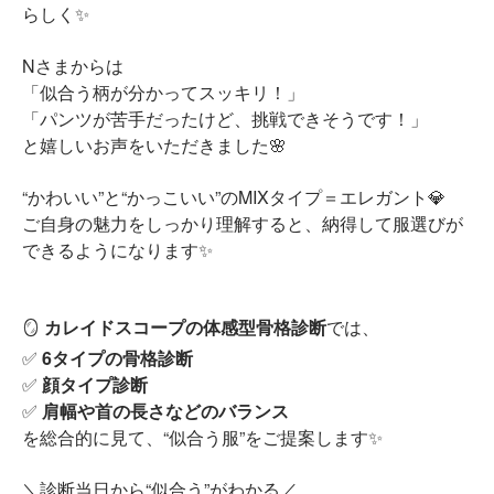
らしく✨
Nさまからは
「似合う柄が分かってスッキリ！」
「パンツが苦手だったけど、挑戦できそうです！」
と嬉しいお声をいただきました🌸
“かわいい”と“かっこいい”のMIXタイプ＝エレガント💎
ご自身の魅力をしっかり理解すると、納得して服選びが
できるようになります✨
🪞
カレイドスコープの体感型骨格診断
では、
✅
6タイプの骨格診断
✅
顔タイプ診断
✅
肩幅や首の長さなどのバランス
を総合的に見て、“似合う服”をご提案します✨
＼診断当日から“似合う”がわかる／