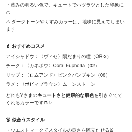
・黄みの明るい色で、キュートでハツラツとした印象に
🍊
⚠️ ダークトーンやくすみカラーは、地味に見えてしまい
ます
💄 おすすめコスメ
アイシャドウ：〈ヴィセ〉陽だまりの瞳（OR-3）
チーク：〈カネボウ〉Coral Euphoria（02）
リップ：〈ロムアンド〉ピンクパンプキン（08）
ラメ：〈ボビィブラウン〉ムーンストーン
どれもYさまの
キュートさと健康的な肌色
を引き立てて
くれるカラーです🍑✨
👗 似合うスタイル
・ウエストマークでスタイルの良さを際立たせる⏳