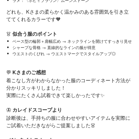
ラメ：〈ボビィブラウン〉ムーンストーン
どれも、Kさまの柔らかく温かみのある雰囲気を引き立
ててくれるカラーです🧡
👗
似合う服のポイント
ベース型の輪郭＋肩幅広め → ネックラインを開けてすっきり見せ
シャープな骨格 → 直線的なラインの服が得意
ウエストのくびれ → ウエストマークでスタイルアップ◎
💬
Kさまのご感想
着こなし方がわからなかった服のコーディネート方法が
分かりスッキリしました！
実際にたくさん試着できて楽しかったです✨
🦋
カレイドスコープより
診断後は、手持ちの服に合わせやすいアイテムを実際に
ご試着いただきながらご提案しました👗