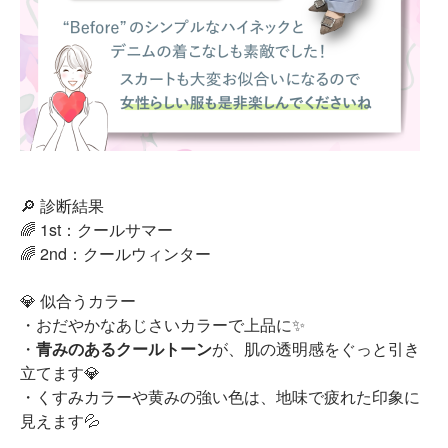
🔎 診断結果
🌈 1st：クールサマー
🌈 2nd：クールウィンター
💎 似合うカラー
・おだやかなあじさいカラーで上品に✨
・
青みのあるクールトーン
が、肌の透明感をぐっと引き
立てます💎
・くすみカラーや黄みの強い色は、地味で疲れた印象に
見えます💦