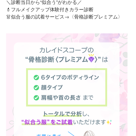
＼診断当日から“似合う”がわかる／
💄フルメイクアップ体験付きカラー診断
👗似合う服の試着サービス→〈骨格診断プレミアム〉