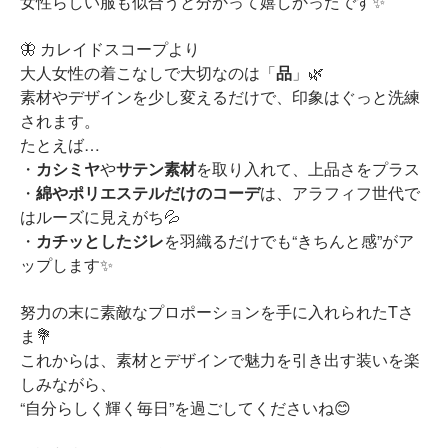
女性らしい服も似合うと分かって嬉しかったです✨
🦋 カレイドスコープより
大人女性の着こなしで大切なのは「
品
」🌿
素材やデザインを少し変えるだけで、印象はぐっと洗練
されます。
たとえば…
・
カシミヤ
や
サテン素材
を取り入れて、上品さをプラス
・
綿やポリエステルだけのコーデ
は、アラフィフ世代で
はルーズに見えがち💦
・
カチッとしたジレ
を羽織るだけでも“きちんと感”がア
ップします✨
努力の末に素敵なプロポーションを手に入れられたTさ
ま💐
これからは、素材とデザインで魅力を引き出す装いを楽
しみながら、
“自分らしく輝く毎日”を過ごしてくださいね😊