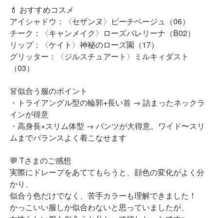
💄 おすすめコスメ
アイシャドウ：〈セザンヌ〉ピーチベージュ（06）
チーク：〈キャンメイク〉ローズバレリーナ（B02）
リップ：〈ケイト〉神秘のローズ園（17）
グリッター：〈ジルスチュアート〉ミルキィダスト
（03）
👗似合う服のポイント
・トライアングル型の輪郭+長い首 → 詰まったネックラ
インが得意
・高身長×スリム体型 → パンツが大得意。ワイド〜スリ
ムまでバランスよく着こなせます
💬 Tさまのご感想
実際にドレープをあててもらうと、顔色の変化がよく分
かり、
似合う色だけでなく、苦手カラーも理解できました！
かっこいい服しか似合わないと思っていましたが、