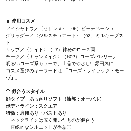
💄
使用コスメ
アイシャドウ／〈セザンヌ〉（06）ピーチベージュ
グリッダー／〈ジルスチュアート〉（03）ミルキーダス
ト
リップ／〈ケイト〉（17）神秘のローズ園
チーク／〈キャンメイク〉（B02）ローズバレリーナ
明るいローズ系カラーで、上品でやさしい雰囲気に
コスメ選びのキーワードは
「
ローズ・ライラック・モー
ヴ
」
。
👗
似合うスタイル
顔タイプ：あっさりソフト（輪郭：オーバル）
ボディライン：スクエア
特徴：肩幅あり・バストあり
・ネックラインは広く開いたものが似合う
・直線的なシルエットが得意◎