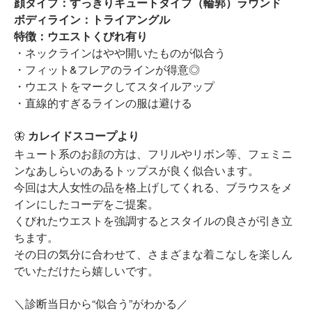
顔タイプ：すっきりキュートタイプ（輪郭）ラウンド
ボディライン：トライアングル
特徴：ウエストくびれ有り
・ネックラインはやや開いたものが似合う
・フィット&フレアのラインが得意◎
・ウエストをマークしてスタイルアップ
・直線的すぎるラインの服は避ける
🦋
カレイドスコープより
キュート系のお顔の方は、フリルやリボン等、フェミニ
ンなあしらいのあるトップスが良く似合います。
今回は大人女性の品を格上げしてくれる、ブラウスをメ
インにしたコーデをご提案。
くびれたウエストを強調するとスタイルの良さが引き立
ちます。
その日の気分に合わせて、さまざまな着こなしを楽しん
でいただけたら嬉しいです。
＼診断当日から“似合う”がわかる／