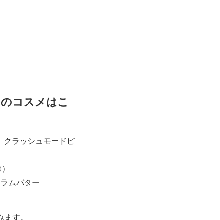
めのコスメはこ
）クラッシュモードピ
t）
）ラムバター
みます。