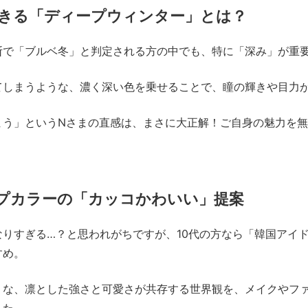
きる「ディープウィンター」とは？
断で「ブルベ冬」と判定される方の中でも、特に「深み」が重
てしまうような、濃く深い色を乗せることで、瞳の輝きや目力
まう」というNさまの直感は、まさに大正解！ご自身の魅力を
ープカラーの「カッコかわいい」提案
なりすぎる…？と思われがちですが、10代の方なら「韓国アイ
すめ。
うな、凛とした強さと可愛さが共存する世界観を、メイクやフ
した。