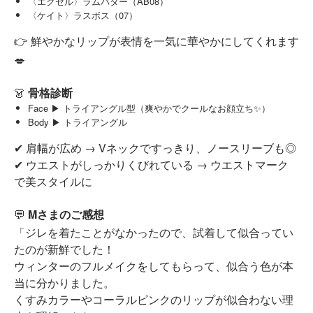
〈エクセル〉ラムバター（AB08）
〈ケイト〉ラスボス（07）
👉 鮮やかなリップが表情を一気に華やかにしてくれます
💋
👗
骨格診断
Face ▶︎ トライアングル型（爽やかでクールなお顔立ち✨）
Body ▶︎ トライアングル
肩幅が広め → Vネックですっきり、ノースリーブも◎
✔
ウエストがしっかりくびれている → ウエストマーク
✔
で美スタイルに
💬
Mさまのご感想
「ジレを着たことがなかったので、試着して似合ってい
たのが新鮮でした！
ウィンターのフルメイクをしてもらって、似合う色が本
当に分かりました。
くすみカラーやコーラルピンクのリップが似合わない理