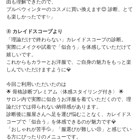
由も理解できたので、
ブルベウィンターのコスメに買い換えます😊 診断、とて
も楽しかったです✨」
🦋
カレイドスコープより
「理論だけで終わらない」カレイドスコープの診断。
実際にメイクや試着で「似合う」を体感していただけて
嬉しいです。
これからもカラーとお洋服で、ご自身の魅力をもっと楽
しんでいただけますように💎
今回ご利用いただいたのは
🌟 骨格診断プレミアム〈体感スタイリング付き〉 🌟
サロン内で実際に似合うお洋服を着ていただくので、理
論だけでは得られない納得感があります。
診断後に服屋さんへ足を運び悩むことなく、カレイドス
コープで「似合う」を体感できるのが魅力です💎
「おしゃれが苦手💦」「服選びが難しい😣」と感じてい
る方にぴったりのメニューです。