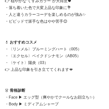
👉 穏やかな“くすみカラー”が大得意🍁
・落ち着いた色で大変上品な印象に💐
・人と違うカラーコーデを楽しめるのが強み✨
・ビビッドで派手な色はやや苦手😌
💄
おすすめコスメ
・〈リンメル〉ブルーミングハート（005）
・〈エクセル〉ベイクドシナモン（AB05）
・〈ケイト〉陽炎（03）
👉 上品な印象を引き立ててくれます💋
👗
骨格診断
・Face ▶︎ エッグ型（爽やかでクールなお顔立ち✨）
・Body ▶︎ ミディアムシャープ