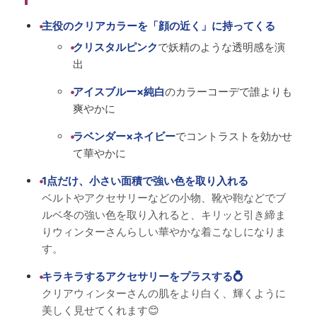
主役のクリアカラーを「顔の近く」に持ってくる
クリスタルピンク
で妖精のような透明感を演
出
アイスブルー
×
純白
のカラーコーデで誰よりも
爽やかに
ラベンダー×ネイビー
でコントラストを効かせ
て華やかに
1点だけ、小さい面積で強い色を取り入れる
ベルトやアクセサリーなどの小物、靴や鞄などでブ
ルベ冬の強い色を取り入れると、キリッと引き締ま
りウィンターさんらしい華やかな着こなしになりま
す。
キラキラするアクセサリーをプラスする💍
クリアウィンターさんの肌をより白く、輝くように
美しく見せてくれます
😊