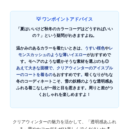
💡 ワンポイントアドバイス
「夏はいいけど秋冬のカラーコーデはどうすればいい
の？」という疑問がわきますよね。
温かみのあるカラーを着たいときは、
うすい桜色
や
レ
モンスカッシュのような薄いイエロー
がおすすめで
す。モヘアのような暖かそうな素材を選ぶのも◎
あえて大きな面積で、クリアウィンターのアイスブル
ーのコートを着るの
もおすすめです
。
暗くなりがちな
冬のコーディネートこそ、雪の妖精のような透明感あ
ふれる着こなしが一段と目を惹きます。周りと差がつ
くおしゃれを楽しめますよ！
クリアウィンター
の魅力を活かして、「透明感あふれ
る」華やかコーデをぜひ楽しんでくださいね💕